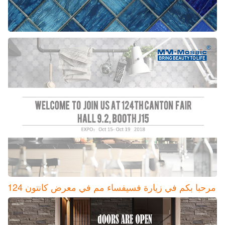
مرحبا بكم في زيارة فسيفساء مم في معرض كانتون 124