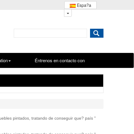
Espa?a
ation
Éntrenos en contacto con
muebles pintados, tratando de conseguir que? país "