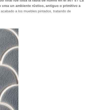
o final fue toda la rabia de nuevo en el 90? s? La
 crea un ambiente rústico, antiguo o primitivo a
do acabado a los muebles pintados, tratando de