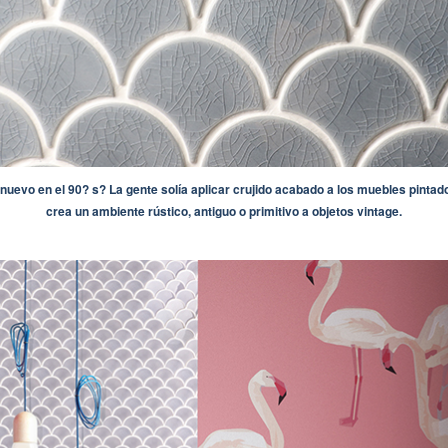
e nuevo en el 90? s? La gente solía aplicar crujido acabado a los muebles pintad
crea un ambiente rústico, antiguo o primitivo a objetos vintage.