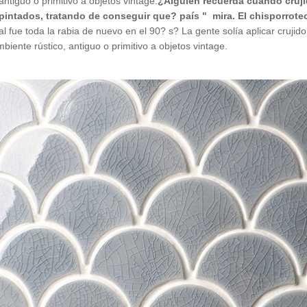
antiguo o primitivo a objetos vintage.
¿Alguien recuerda cuando crujid
pintados, tratando de conseguir que? país " mira. El chisporroteo
al fue toda la rabia de nuevo en el 90? s? La gente solía aplicar cruji
iente rústico, antiguo o primitivo a objetos vintage.