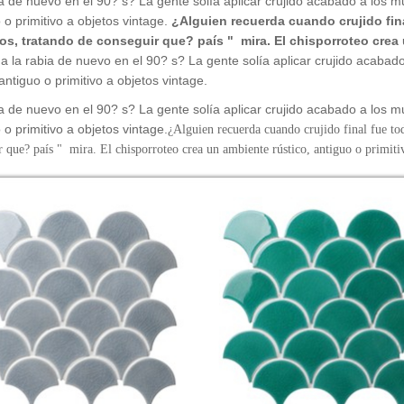
ia de nuevo en el 90? s? La gente solía aplicar crujido acabado a los 
 o primitivo a objetos vintage.
¿Alguien recuerda cuando crujido fina
os, tratando de conseguir que? país " mira. El chisporroteo crea 
da la rabia de nuevo en el 90? s? La gente solía aplicar crujido acaba
antiguo o primitivo a objetos vintage.
ia de nuevo en el 90? s? La gente solía aplicar crujido acabado a los 
 o primitivo a objetos vintage.
¿Alguien recuerda cuando crujido final fue tod
 que? país " mira. El chisporroteo crea un ambiente rústico, antiguo o primitiv