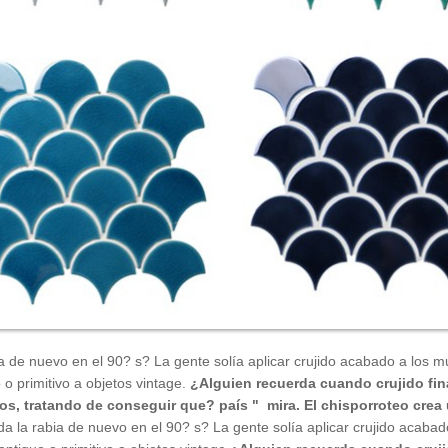
ia de nuevo en el 90? s? La gente solía aplicar crujido acabado a los 
 o primitivo a objetos vintage.
¿Alguien recuerda cuando crujido fina
os, tratando de conseguir que? país " mira. El chisporroteo crea 
oda la rabia de nuevo en el 90? s? La gente solía aplicar crujido acab