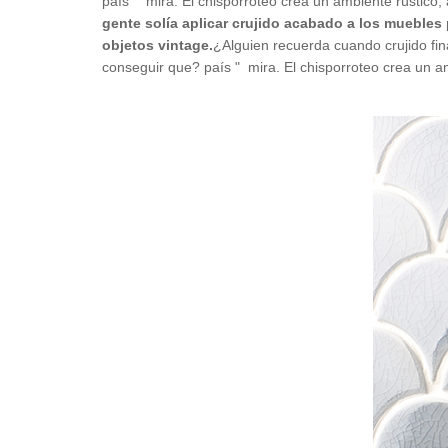
país " mira. El chisporroteo crea un ambiente rústico, 
gente solía aplicar crujido acabado a los muebles 
objetos vintage.
¿Alguien recuerda cuando crujido fin
conseguir que? país " mira. El chisporroteo crea un amb