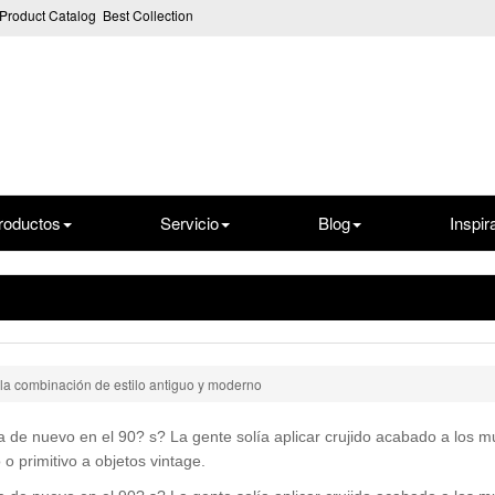
Product Catalog
Best Collection
roductos
Servicio
Blog
Inspir
o-la combinación de estilo antiguo y moderno
ia de nuevo en el 90? s? La gente solía aplicar crujido acabado a los 
 o primitivo a objetos vintage.