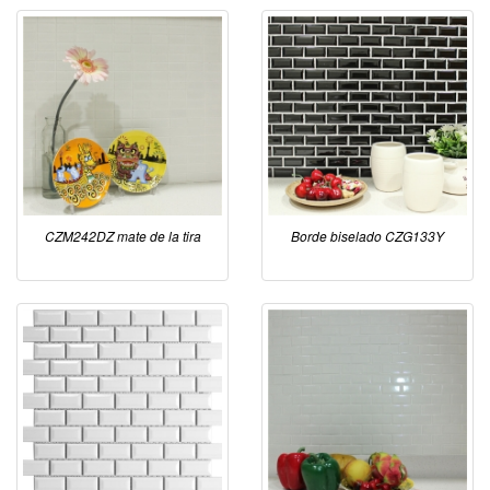
CZM242DZ mate de la tira
Borde biselado CZG133Y