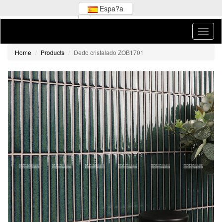
Espa?a
Home
Products
Dedo cristalado ZOB1701