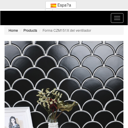
Espa?a
Home
Products
Forma CZM151X del ventilador