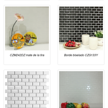
CZM242DZ mate de la tira
Borde biselado CZG133Y