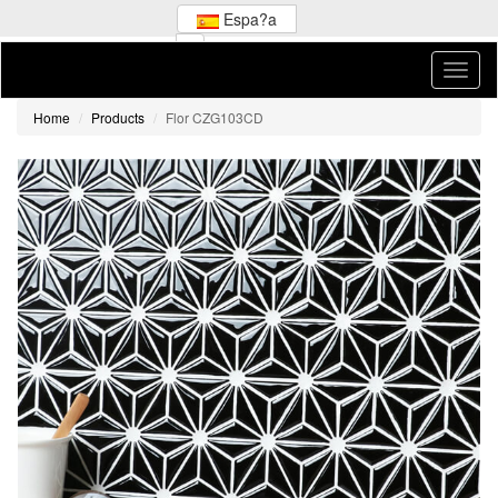
Espa?a
Home
Products
Flor CZG103CD