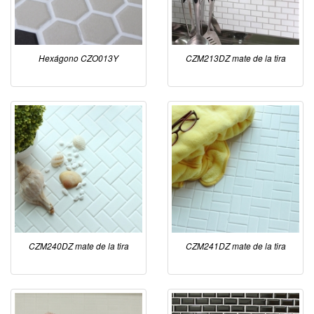
Hexágono CZO013Y
CZM213DZ mate de la tira
CZM240DZ mate de la tira
CZM241DZ mate de la tira