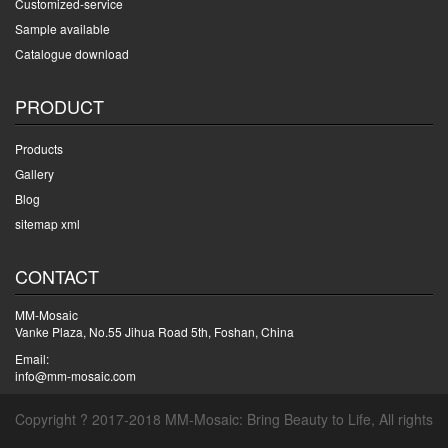
Customized-service
Sample available
Catalogue download
PRODUCT
Products
Gallery
Blog
sitemap xml
CONTACT
MM-Mosaic
Vanke Plaza, No.55 Jihua Road 5th, Foshan, China
Email:
info@mm-mosaic.com
Copyright ? 2017-2018 MM-Mosaic: Bring Beauty to Life, All rights