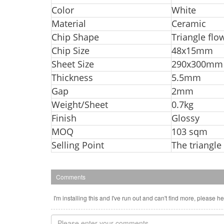
Color
White
Material
Ceramic
Chip Shape
Triangle flo
Chip Size
48x15mm
Sheet Size
290x300mm
Thickness
5.5mm
Gap
2mm
Weight/Sheet
0.7kg
Finish
Glossy
MOQ
103 sqm
Selling Point
The triangle
Comments
I'm installing this and I've run out and can't find more, please h