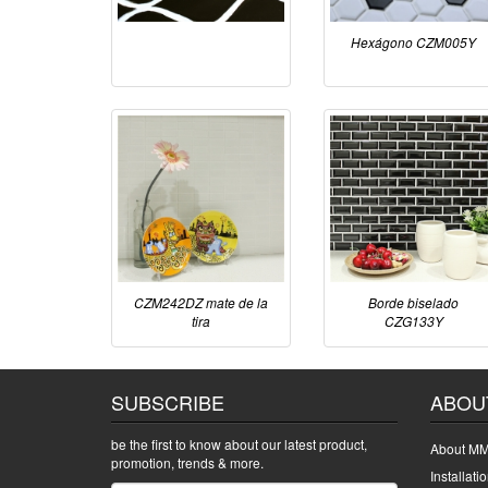
Hexágono CZM005Y
CZM242DZ mate de la
Borde biselado
tira
CZG133Y
SUBSCRIBE
ABOU
be the first to know about our latest product,
About MM
promotion, trends & more.
Installati