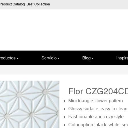
Product Catalog
Best Collection
roductos
Servicio
Blog
Inspir
Flor CZG204C
Mini triangle, flower pattern
Glossy surface, easy to clean
Fashionable and cozy style
Color option: black, white, sm