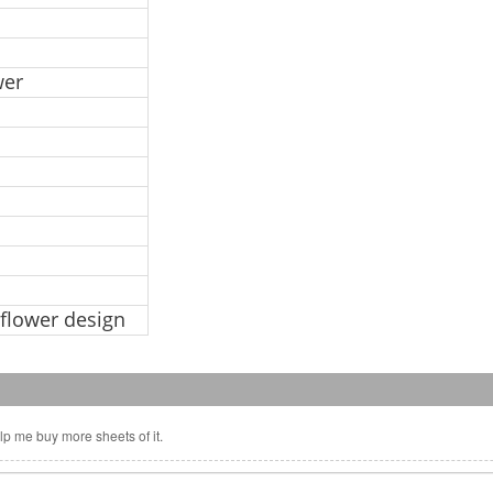
wer
 flower design
elp me buy more sheets of it.