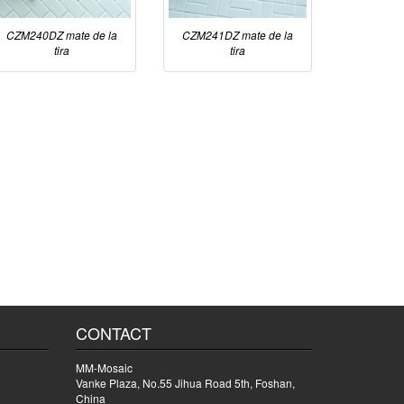
CZM240DZ mate de la
CZM241DZ mate de la
tira
tira
CONTACT
MM-Mosaic
Vanke Plaza, No.55 Jihua Road 5th, Foshan,
China