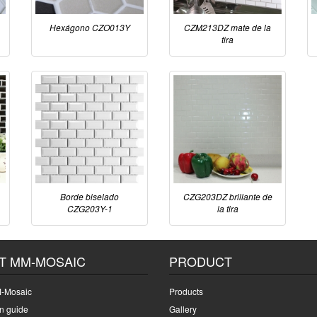
Hexágono CZO013Y
CZM213DZ mate de la
tira
Borde biselado
CZG203DZ brillante de
CZG203Y-1
la tira
T MM-MOSAIC
PRODUCT
-Mosaic
Products
on guide
Gallery