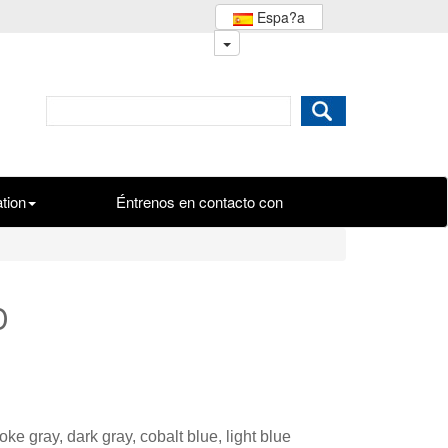
Espa?a
ation
Éntrenos en contacto con
D
oke gray, dark gray, cobalt blue, light blue