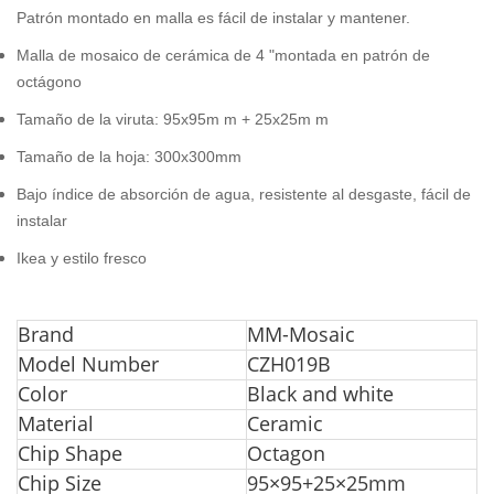
Patrón montado en malla es fácil de instalar y mantener.
Malla de mosaico de cerámica de 4 "montada en patrón de
octágono
Tamaño de la viruta: 95x95m m + 25x25m m
Tamaño de la hoja: 300x300mm
Bajo índice de absorción de agua, resistente al desgaste, fácil de
instalar
Ikea y estilo fresco
B
rand
MM-Mosaic
Model Number
CZH019B
Color
Black and white
Material
Ceramic
Chip Shape
Octagon
Chip Size
95×95+25×25mm