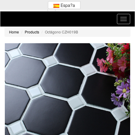
Espa?a
Home
Products
Octágono CZH019B