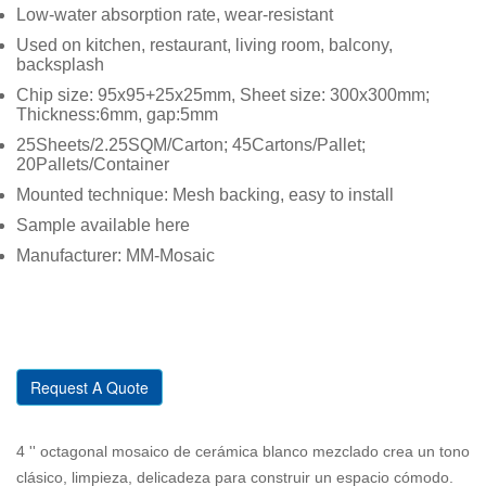
Low-water absorption rate, wear-resistant
Used on kitchen, restaurant, living room, balcony,
backsplash
Chip size: 95x95+25x25mm, Sheet size: 300x300mm;
Thickness:6mm, gap:5mm
25Sheets/2.25SQM/Carton; 45Cartons/Pallet;
20Pallets/Container
Mounted technique: Mesh backing, easy to install
Sample available here
Manufacturer: MM-Mosaic
Request A Quote
4 '' octagonal mosaico de cerámica blanco mezclado crea un tono
clásico, limpieza, delicadeza para construir un espacio cómodo.