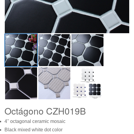
Octágono CZH019B
4'' octagonal ceramic mosaic
Black mixed white dot color