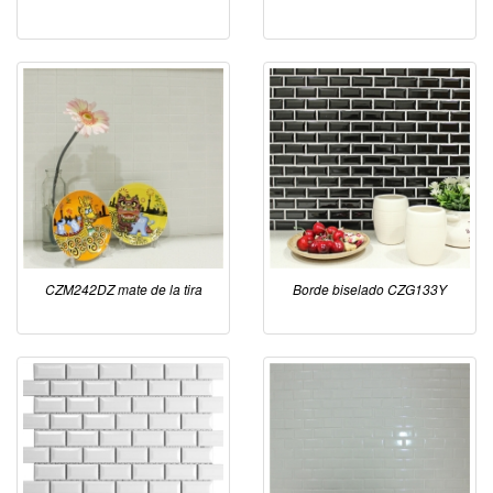
CZM242DZ mate de la tira
Borde biselado CZG133Y