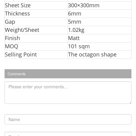
Sheet Size
300×300mm
Thickness
6mm
G
ap
5mm
Weight/Sheet
1.02kg
Finish
Matt
MOQ
101 sqm
Selling Point
The octagon shape
Comments