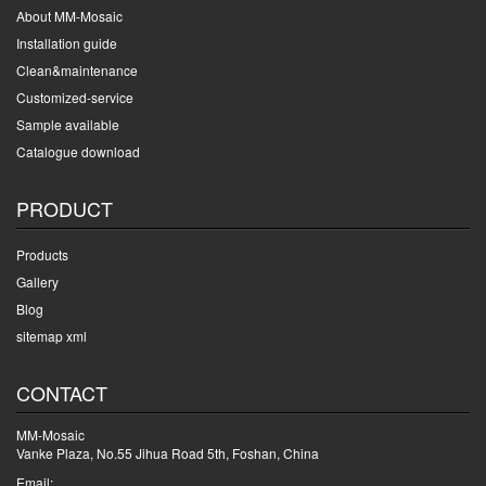
About MM-Mosaic
Installation guide
Clean&maintenance
Customized-service
Sample available
Catalogue download
PRODUCT
Products
Gallery
Blog
sitemap xml
CONTACT
MM-Mosaic
Vanke Plaza, No.55 Jihua Road 5th, Foshan, China
Email: