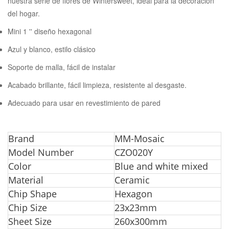
nuestra serie de flores de Wintersweet, ideal para la decoración
del hogar.
Mini 1 '' diseño hexagonal
Azul y blanco, estilo clásico
Soporte de malla, fácil de instalar
Acabado brillante, fácil limpieza, resistente al desgaste.
Adecuado para usar en revestimiento de pared
Bra
nd
MM-Mosaic
Model Number
CZO020Y
Color
Blue and white mixed
Material
Ceramic
Chip Shape
Hexagon
Chip Size
23x23mm
Sheet Size
260x300mm