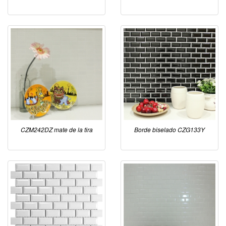
CZM242DZ mate de la tira
Borde biselado CZG133Y