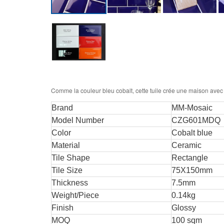
Comme la couleur bleu cobalt, cette tuile crée une maison avec 
Br
and
MM-Mosaic
Model Number
CZG601MDQ
Color
Cobalt blue
Material
Ceramic
Tile Shape
Rectangle
Tile Size
75X150mm
Thickness
7.5mm
Weight/Piece
0.14kg
Finish
Glossy
MOQ
100 sqm