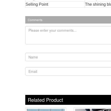
Selling Point
The shining bl
Comments
Related Product