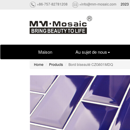
+86-757-82781208
+info@mm-mosaic.com
2023 
Maison
Au sujet de nous
Home
Products
Bord biseauté CZG601MDQ