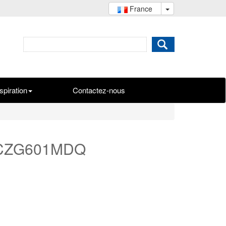
France
spiration
Contactez-nous
é CZG601MDQ