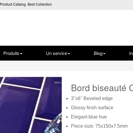
Product Catalog
Best Collection
Produits
Un service
Blog
In
Bord biseaut
3''x6'' Beveled edge
Glossy finsh surface
Elegant blue hue
Piece size: 75x150x7.5mm