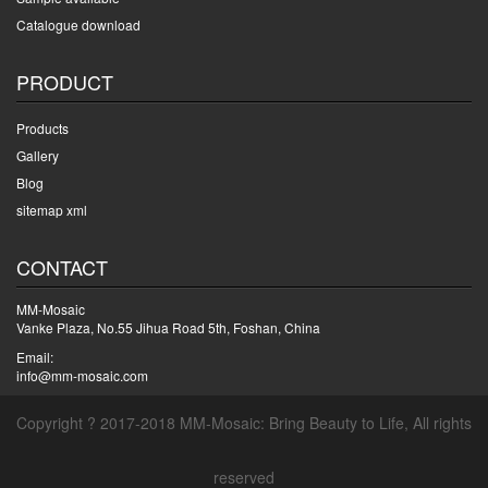
Catalogue download
PRODUCT
Products
Gallery
Blog
sitemap xml
CONTACT
MM-Mosaic
Vanke Plaza, No.55 Jihua Road 5th, Foshan, China
Email:
info@mm-mosaic.com
Copyright ? 2017-2018 MM-Mosaic: Bring Beauty to Life, All rights
reserved