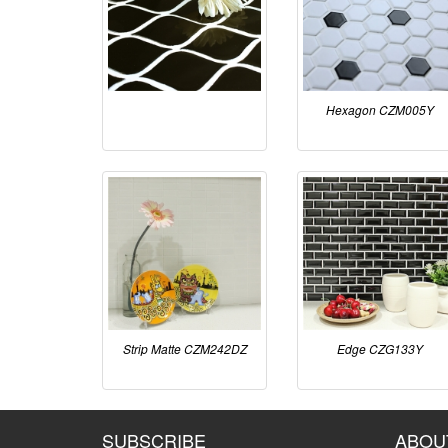
Hexagon CZM005Y
Strip Matte CZM242DZ
Edge CZG133Y
SUBSCRIBE
ABOU