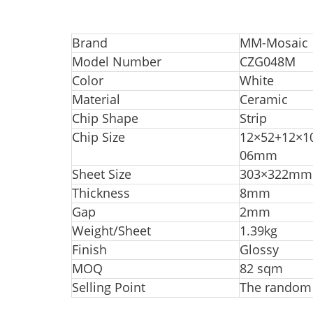
Br
and
MM-Mosaic
Model Number
CZG048M
Color
White
Material
Ceramic
Chip Shape
Strip
Chip Size
12×52+12×1
06mm
Sheet Size
303×322mm
Thickness
8mm
Ga
p
2mm
Weight/Sheet
1.39kg
Finish
Glossy
MOQ
82 sqm
Selling Point
The random 