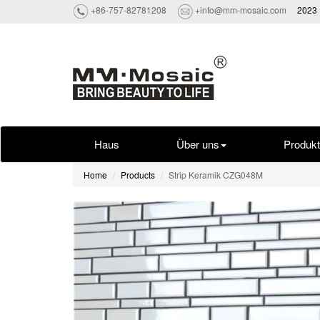
+86-757-82781208
+info@mm-mosaic.com
2023 
Haus
Über uns
Produk
Home
Products
Strip Keramik CZG048M