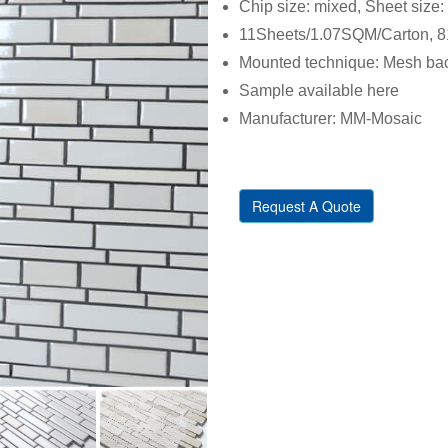
Chip size: mixed, Sheet si
11Sheets/1.07SQM/Carton, 81
Mounted technique: Mesh back
Sample available here
Manufacturer: MM-Mosaic
Request A Quote