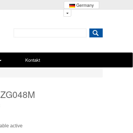
Germany
Kontakt
 CZG048M
c
able active