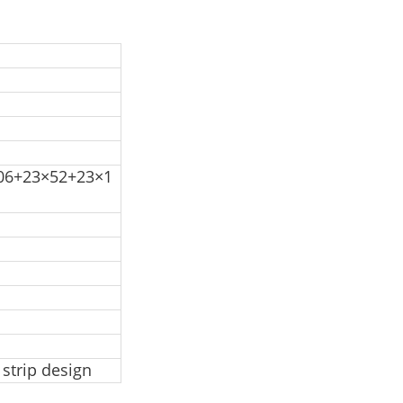
06+23×52+23×1
strip design