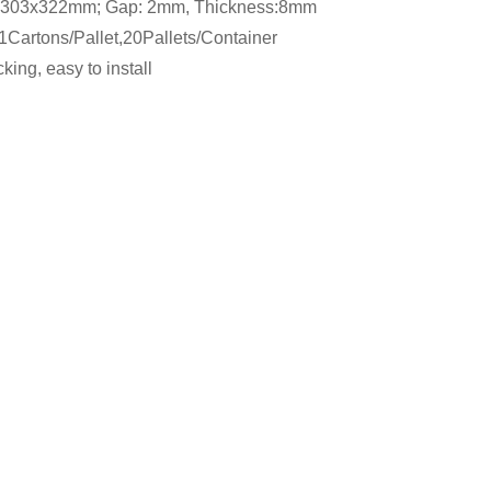
ze: 303x322mm; Gap: 2mm, Thickness:8mm
Cartons/Pallet,20Pallets/Container
ing, easy to install