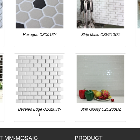
Hexagon CZO013Y
Strip Matte CZM213DZ
Beveled Edge CZG203Y-
Strip Glossy CZG203DZ
1
T MM-MOSAIC
PRODUCT