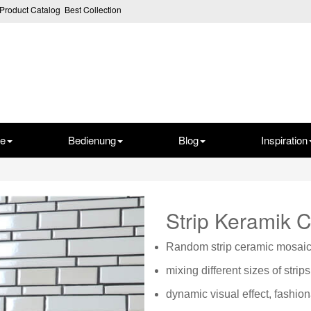
Product Catalog
Best Collection
te
Bedienung
Blog
Inspiration
Strip Keramik
Random strip ceramic mosai
mixing different sizes of strips
dynamic visual effect, fashion