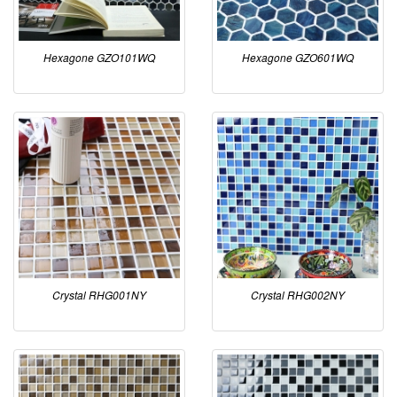
Hexagone GZO101WQ
Hexagone GZO601WQ
Crystal RHG001NY
Crystal RHG002NY