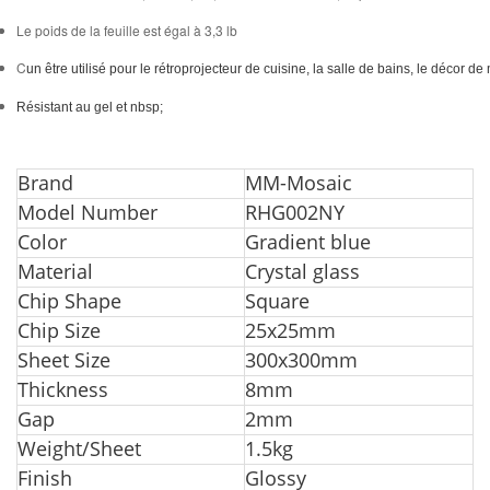
Le poids de la feuille est égal à 3,3 lb
C
un être utilisé pour le rétroprojecteur de cuisine, la salle de bains, le décor d
Résistant au gel et nbsp;
Bran
d
MM-Mosaic
Model Number
RHG002NY
Color
Gradient blue
Material
Crystal glass
Chip Shape
Square
Chip Size
25x25mm
Sheet Size
300x300mm
Thickness
8mm
G
ap
2mm
Weight/Sheet
1.5kg
Finish
Glossy