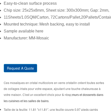
Easy-to-clean surface process
Chip size: 25x25x8mm, Sheet size: 300x300mm; Gap: 2mm,
11Sheets/1.0SQM/Carton, 72Cartons/Pallet,20Pallets/Contai
Mounted technique: Mesh backing, easy to install
Sample available here
Manufacturer: MM-Mosaic
Request A Quote
Ces mosaïques en cristal multicolore en verre cristallin créent toutes sortes
de collages irisés pour votre espace, ajoutant une touche chaleureuse à
votre maison. C'est un excellent choix pour & nbsp;
murs et dosserets dans
les cuisines et les salles de bains.
Taille de la feuille: 11,81 "x11,81", une feuille couvre 0,97 pieds carrés