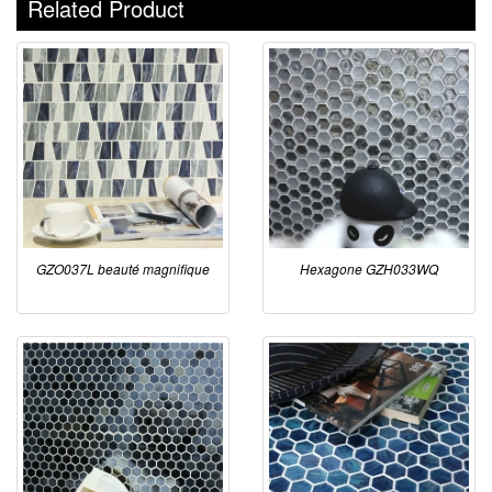
Related Product
GZO037L beauté magnifique
Hexagone GZH033WQ