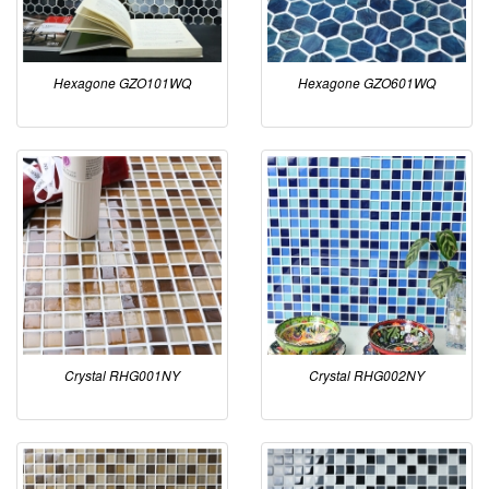
Hexagone GZO101WQ
Hexagone GZO601WQ
Crystal RHG001NY
Crystal RHG002NY