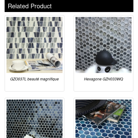
Related Product
GZO037L beauté magnifique
Hexagone GZH033WQ