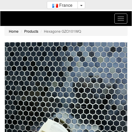
France
Home
Products
Hexagone GZO101WQ