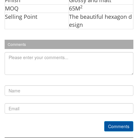
Finish
Glossy and matt
2
MOQ
65M
Selling Point
The beautiful hexagon d
esign
Comments
Comments