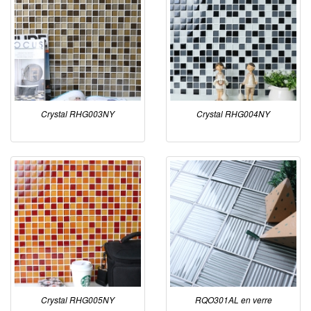
Crystal RHG003NY
Crystal RHG004NY
Crystal RHG005NY
RQO301AL en verre