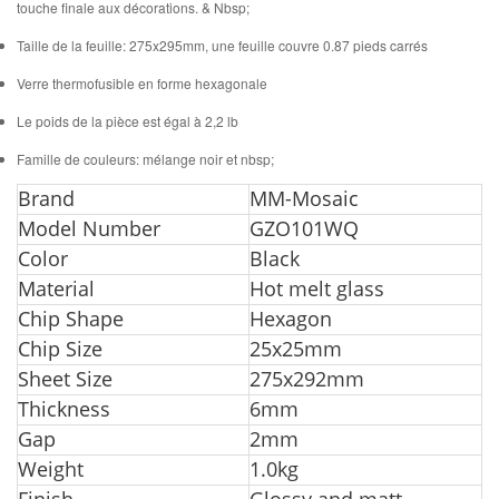
touche finale aux décorations. & Nbsp;
Taille de la feuille: 275x295mm, une feuille couvre 0.87 pieds carrés
Verre thermofusible en forme hexagonale
Le poids de la pièce est égal à 2,2 lb
Famille de couleurs: mélange noir et nbsp;
Br
and
MM-Mosaic
Model Number
GZO101WQ
Color
Black
Material
Hot melt glass
Chip Shape
Hexagon
Chip Size
25x25mm
Sheet Size
275x292mm
Thickness
6mm
Gap
2mm
Weight
1.0kg