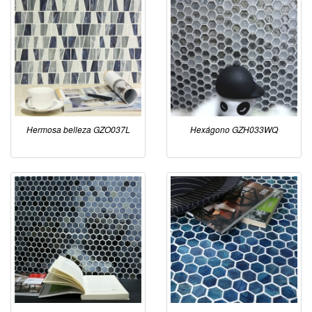
Hermosa belleza GZO037L
Hexágono GZH033WQ