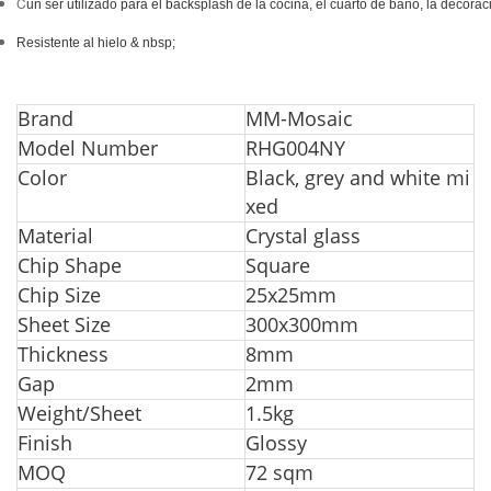
C
un ser utilizado para el backsplash de la cocina, el cuarto de baño, la decora
Resistente al hielo & nbsp;
Bra
nd
MM-Mosaic
Model Number
RHG004NY
Color
Black, grey and white mi
xed
Material
Crystal glass
Chip Shape
Square
Chip Size
25x25mm
Sheet Size
300x300mm
Thickness
8mm
G
ap
2mm
Weight/Sheet
1.5kg
Finish
Glossy
MOQ
72 sqm