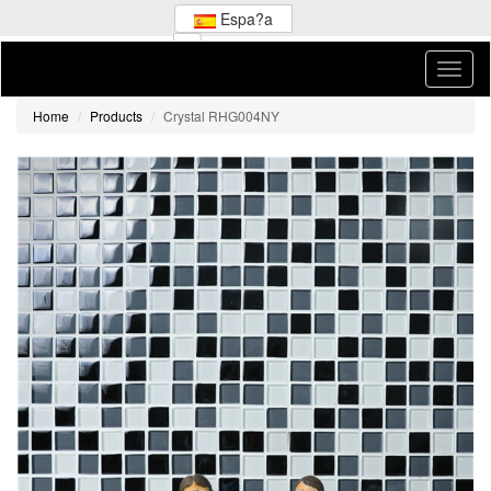
Espa?a
Home
Products
Crystal RHG004NY