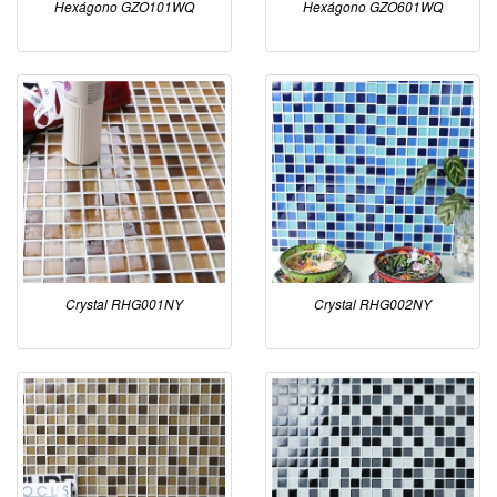
Hexágono GZO101WQ
Hexágono GZO601WQ
Crystal RHG001NY
Crystal RHG002NY