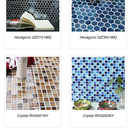
Hexágono GZO101WQ
Hexágono GZO601WQ
Crystal RHG001NY
Crystal RHG002NY