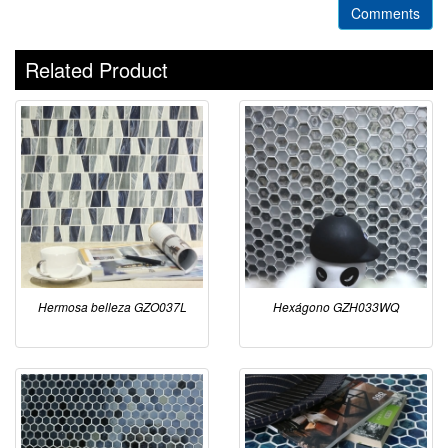
Comments
Related Product
Hermosa belleza GZO037L
Hexágono GZH033WQ