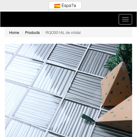
Espa?a
Home
Products
RQO301AL de cristal